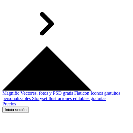
Magnific
Vectores, fotos y PSD gratis
Flaticon
Iconos gratuitos
personalizables
Storyset
Ilustraciones editables gratuitas
Precios
Inicia sesión