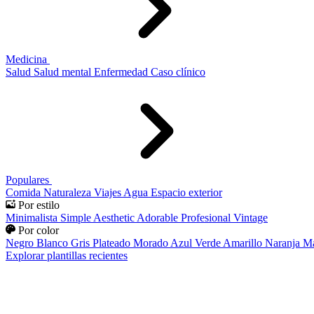
Medicina
Salud
Salud mental
Enfermedad
Caso clínico
Populares
Comida
Naturaleza
Viajes
Agua
Espacio exterior
Por estilo
Minimalista
Simple
Aesthetic
Adorable
Profesional
Vintage
Por color
Negro
Blanco
Gris
Plateado
Morado
Azul
Verde
Amarillo
Naranja
Ma
Explorar plantillas recientes