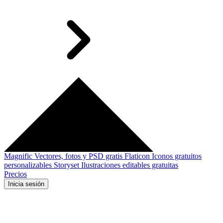
Magnific
Vectores, fotos y PSD gratis
Flaticon
Iconos gratuitos
personalizables
Storyset
Ilustraciones editables gratuitas
Precios
Inicia sesión