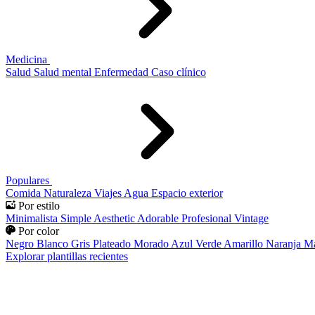
Medicina
Salud
Salud mental
Enfermedad
Caso clínico
Populares
Comida
Naturaleza
Viajes
Agua
Espacio exterior
Por estilo
Minimalista
Simple
Aesthetic
Adorable
Profesional
Vintage
Por color
Negro
Blanco
Gris
Plateado
Morado
Azul
Verde
Amarillo
Naranja
Ma
Explorar plantillas recientes