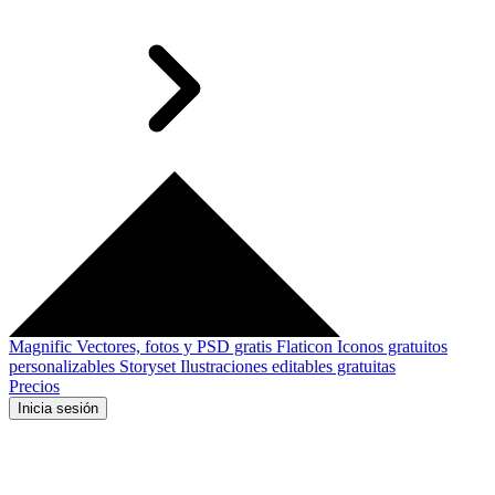
Magnific
Vectores, fotos y PSD gratis
Flaticon
Iconos gratuitos
personalizables
Storyset
Ilustraciones editables gratuitas
Precios
Inicia sesión