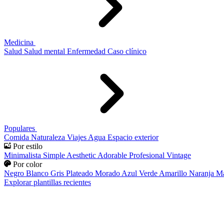
Medicina
Salud
Salud mental
Enfermedad
Caso clínico
Populares
Comida
Naturaleza
Viajes
Agua
Espacio exterior
Por estilo
Minimalista
Simple
Aesthetic
Adorable
Profesional
Vintage
Por color
Negro
Blanco
Gris
Plateado
Morado
Azul
Verde
Amarillo
Naranja
Ma
Explorar plantillas recientes