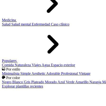
Medicina
Salud
Salud mental
Enfermedad
Caso clínico
Populares
Comida
Naturaleza
Viajes
Agua
Espacio exterior
Por estilo
Minimalista
Simple
Aesthetic
Adorable
Profesional
Vintage
Por color
Negro
Blanco
Gris
Plateado
Morado
Azul
Verde
Amarillo
Naranja
Ma
Explorar plantillas recientes