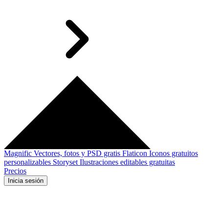
Magnific
Vectores, fotos y PSD gratis
Flaticon
Iconos gratuitos
personalizables
Storyset
Ilustraciones editables gratuitas
Precios
Inicia sesión