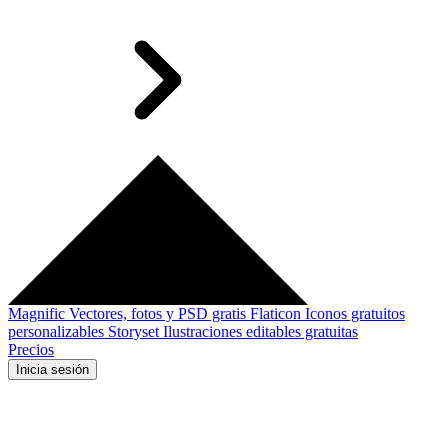
Magnific
Vectores, fotos y PSD gratis
Flaticon
Iconos gratuitos
personalizables
Storyset
Ilustraciones editables gratuitas
Precios
Inicia sesión