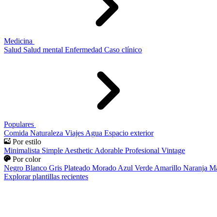
Medicina
Salud
Salud mental
Enfermedad
Caso clínico
Populares
Comida
Naturaleza
Viajes
Agua
Espacio exterior
Por estilo
Minimalista
Simple
Aesthetic
Adorable
Profesional
Vintage
Por color
Negro
Blanco
Gris
Plateado
Morado
Azul
Verde
Amarillo
Naranja
Ma
Explorar plantillas recientes