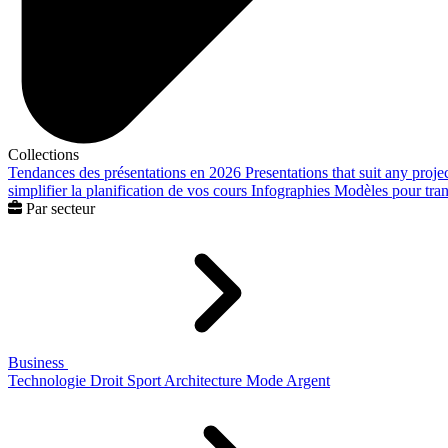
Collections
Tendances des présentations en 2026
Presentations that suit any proje
simplifier la planification de vos cours
Infographies
Modèles pour trans
Par secteur
Business
Technologie
Droit
Sport
Architecture
Mode
Argent