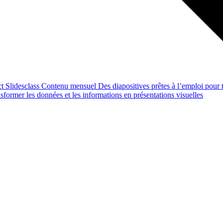
ct
Slidesclass
Contenu mensuel
Des diapositives prêtes à l’emploi pour t
former les données et les informations en présentations visuelles