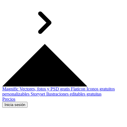
Magnific
Vectores, fotos y PSD gratis
Flaticon
Iconos gratuitos
personalizables
Storyset
Ilustraciones editables gratuitas
Precios
Inicia sesión