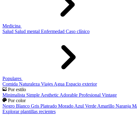
Medicina
Salud
Salud mental
Enfermedad
Caso clínico
Populares
Comida
Naturaleza
Viajes
Agua
Espacio exterior
Por estilo
Minimalista
Simple
Aesthetic
Adorable
Profesional
Vintage
Por color
Negro
Blanco
Gris
Plateado
Morado
Azul
Verde
Amarillo
Naranja
Ma
Explorar plantillas recientes