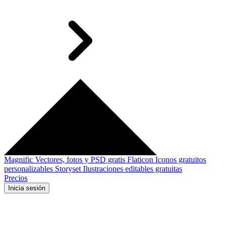
Magnific
Vectores, fotos y PSD gratis
Flaticon
Iconos gratuitos
personalizables
Storyset
Ilustraciones editables gratuitas
Precios
Inicia sesión