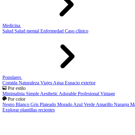
Medicina
Salud
Salud mental
Enfermedad
Caso clínico
Populares
Comida
Naturaleza
Viajes
Agua
Espacio exterior
Por estilo
Minimalista
Simple
Aesthetic
Adorable
Profesional
Vintage
Por color
Negro
Blanco
Gris
Plateado
Morado
Azul
Verde
Amarillo
Naranja
Ma
Explorar plantillas recientes