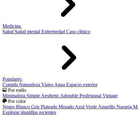
Medicina
Salud
Salud mental
Enfermedad
Caso clínico
Populares
Comida
Naturaleza
Viajes
Agua
Espacio exterior
Por estilo
Minimalista
Simple
Aesthetic
Adorable
Profesional
Vintage
Por color
Negro
Blanco
Gris
Plateado
Morado
Azul
Verde
Amarillo
Naranja
Ma
Explorar plantillas recientes