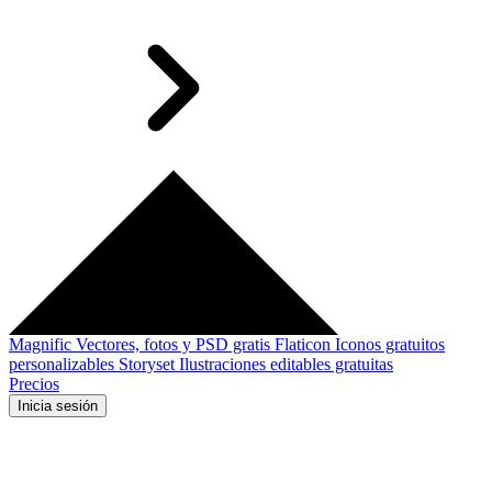
Magnific
Vectores, fotos y PSD gratis
Flaticon
Iconos gratuitos
personalizables
Storyset
Ilustraciones editables gratuitas
Precios
Inicia sesión