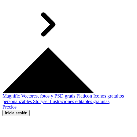
Magnific
Vectores, fotos y PSD gratis
Flaticon
Iconos gratuitos
personalizables
Storyset
Ilustraciones editables gratuitas
Precios
Inicia sesión