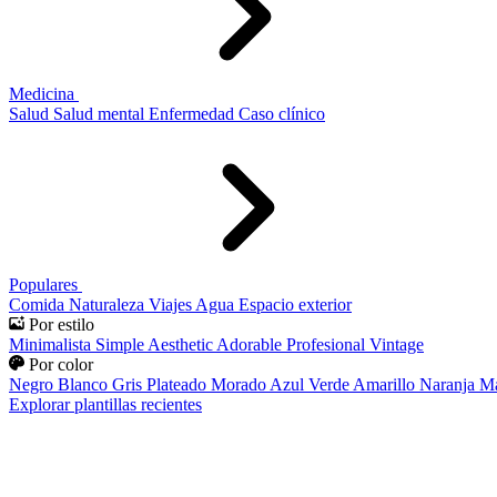
Medicina
Salud
Salud mental
Enfermedad
Caso clínico
Populares
Comida
Naturaleza
Viajes
Agua
Espacio exterior
Por estilo
Minimalista
Simple
Aesthetic
Adorable
Profesional
Vintage
Por color
Negro
Blanco
Gris
Plateado
Morado
Azul
Verde
Amarillo
Naranja
Ma
Explorar plantillas recientes