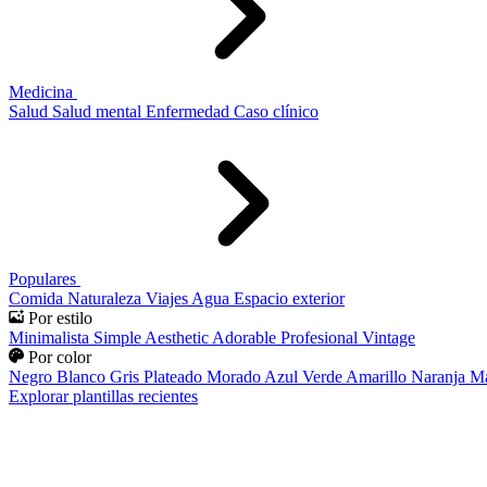
Medicina
Salud
Salud mental
Enfermedad
Caso clínico
Populares
Comida
Naturaleza
Viajes
Agua
Espacio exterior
Por estilo
Minimalista
Simple
Aesthetic
Adorable
Profesional
Vintage
Por color
Negro
Blanco
Gris
Plateado
Morado
Azul
Verde
Amarillo
Naranja
Ma
Explorar plantillas recientes