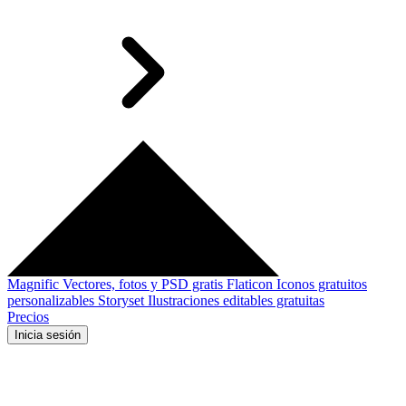
Magnific
Vectores, fotos y PSD gratis
Flaticon
Iconos gratuitos
personalizables
Storyset
Ilustraciones editables gratuitas
Precios
Inicia sesión