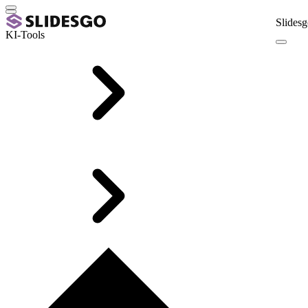
Slidesg
KI-Tools