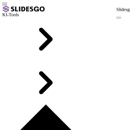
Slidesg
KI-Tools