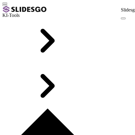
Slidesg
KI-Tools