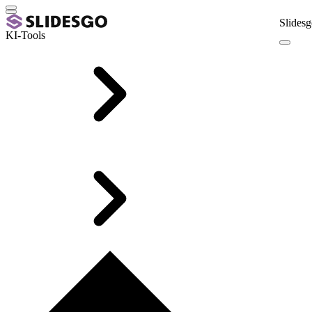
Slidesg
KI-Tools