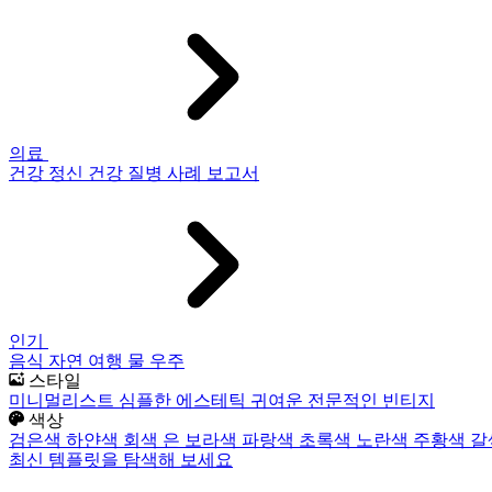
의료
건강
정신 건강
질병
사례 보고서
인기
음식
자연
여행
물
우주
스타일
미니멀리스트
심플한
에스테틱
귀여운
전문적인
빈티지
색상
검은색
하얀색
회색
은
보라색
파랑색
초록색
노란색
주황색
갈
최신 템플릿을 탐색해 보세요