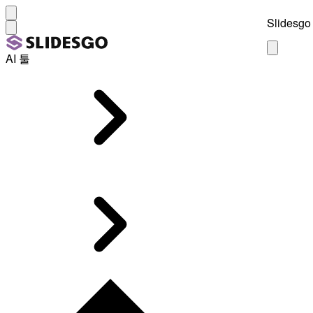
Slidesgo 
AI 툴