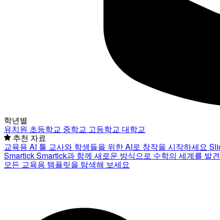
학년별
유치원
초등학교
중학교
고등학교
대학교
추천 자료
교육용 AI 툴
교사와 학생들을 위한 AI로 창작을 시작하세요
Sl
Smartick
Smartick과 함께 새로운 방식으로 수학의 세계를 발
모든 교육용 템플릿을 탐색해 보세요