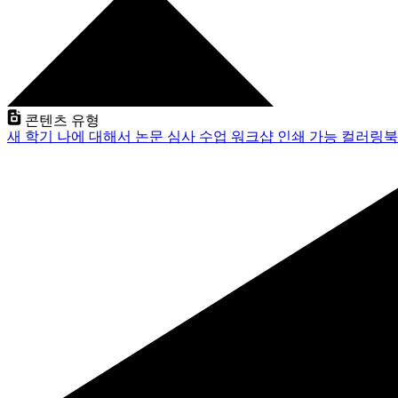
콘텐츠 유형
새 학기
나에 대해서
논문 심사
수업
워크샵
인쇄 가능
컬러링북