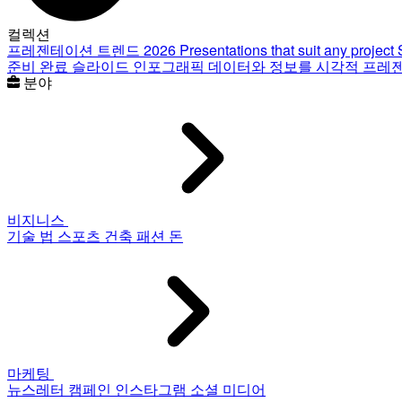
컬렉션
프레젠테이션 트렌드 2026
Presentations that suit any project
준비 완료 슬라이드
인포그래픽
데이터와 정보를 시각적 프레
분야
비지니스
기술
법
스포츠
건축
패션
돈
마케팅
뉴스레터
캠페인
인스타그램
소셜 미디어