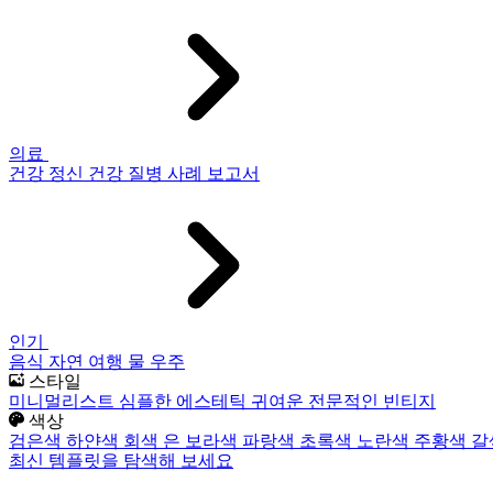
의료
건강
정신 건강
질병
사례 보고서
인기
음식
자연
여행
물
우주
스타일
미니멀리스트
심플한
에스테틱
귀여운
전문적인
빈티지
색상
검은색
하얀색
회색
은
보라색
파랑색
초록색
노란색
주황색
갈
최신 템플릿을 탐색해 보세요