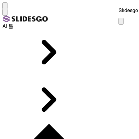
Slidesgo 
AI 툴