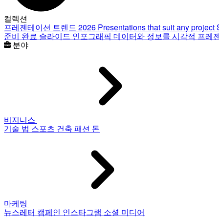
컬렉션
프레젠테이션 트렌드 2026
Presentations that suit any project
준비 완료 슬라이드
인포그래픽
데이터와 정보를 시각적 프레
분야
비지니스
기술
법
스포츠
건축
패션
돈
마케팅
뉴스레터
캠페인
인스타그램
소셜 미디어