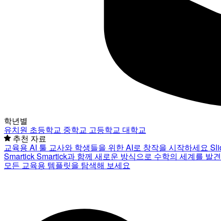
학년별
유치원
초등학교
중학교
고등학교
대학교
추천 자료
교육용 AI 툴
교사와 학생들을 위한 AI로 창작을 시작하세요
Sl
Smartick
Smartick과 함께 새로운 방식으로 수학의 세계를 발
모든 교육용 템플릿을 탐색해 보세요