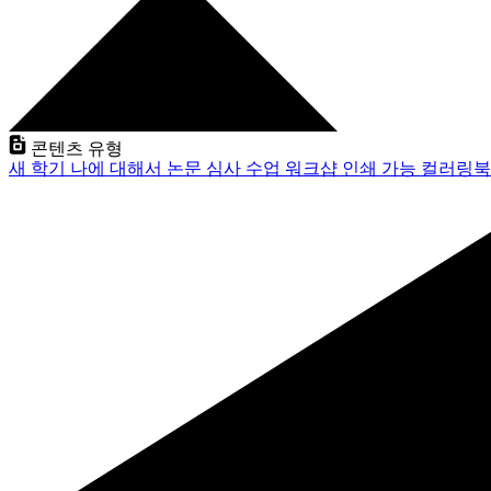
콘텐츠 유형
새 학기
나에 대해서
논문 심사
수업
워크샵
인쇄 가능
컬러링북