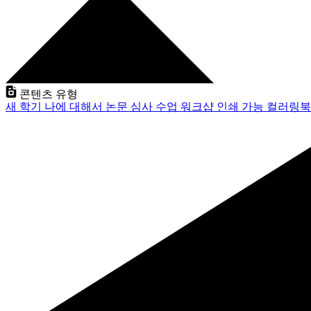
콘텐츠 유형
새 학기
나에 대해서
논문 심사
수업
워크샵
인쇄 가능
컬러링북