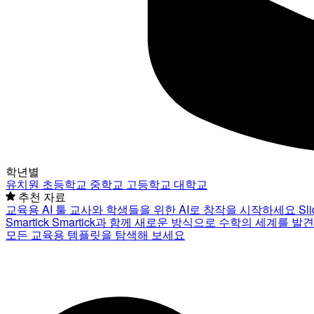
학년별
유치원
초등학교
중학교
고등학교
대학교
추천 자료
교육용 AI 툴
교사와 학생들을 위한 AI로 창작을 시작하세요
Sl
Smartick
Smartick과 함께 새로운 방식으로 수학의 세계를 발
모든 교육용 템플릿을 탐색해 보세요