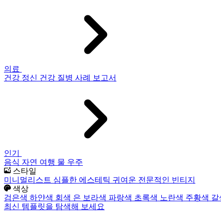
의료
건강
정신 건강
질병
사례 보고서
인기
음식
자연
여행
물
우주
스타일
미니멀리스트
심플한
에스테틱
귀여운
전문적인
빈티지
색상
검은색
하얀색
회색
은
보라색
파랑색
초록색
노란색
주황색
갈
최신 템플릿을 탐색해 보세요