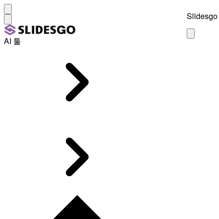
Slidesgo 
AI 툴