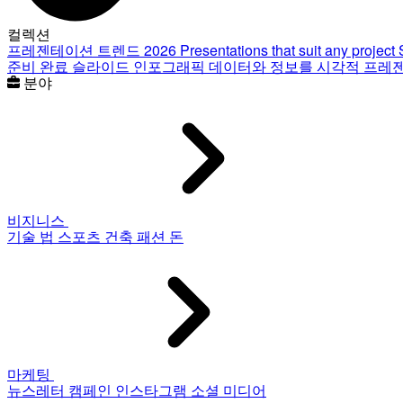
컬렉션
프레젠테이션 트렌드 2026
Presentations that suit any project
준비 완료 슬라이드
인포그래픽
데이터와 정보를 시각적 프레
분야
비지니스
기술
법
스포츠
건축
패션
돈
마케팅
뉴스레터
캠페인
인스타그램
소셜 미디어