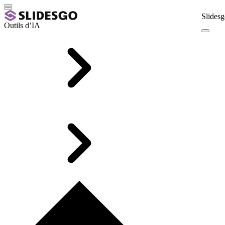
Slidesg
Outils d’IA