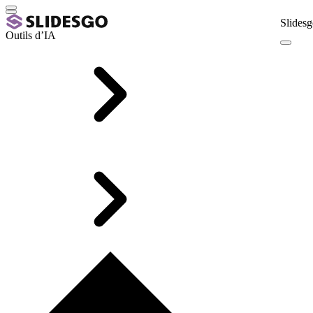
Slidesg
Outils d’IA