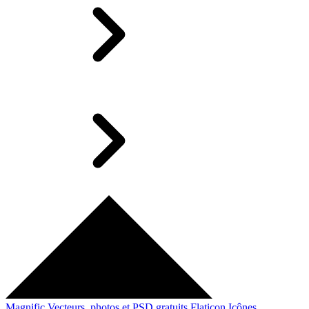
Magnific
Vecteurs, photos et PSD gratuits
Flaticon
Icônes