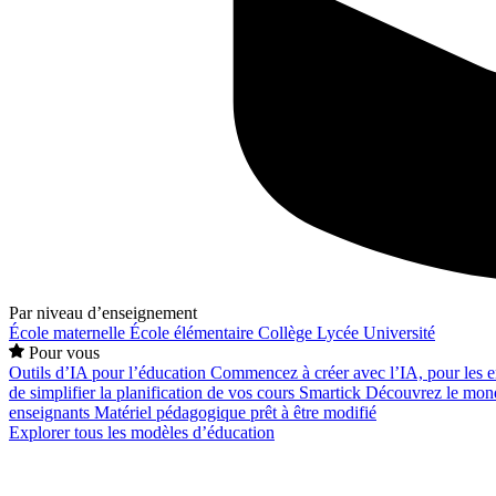
Par niveau d’enseignement
École maternelle
École élémentaire
Collège
Lycée
Université
Pour vous
Outils d’IA pour l’éducation
Commencez à créer avec l’IA, pour les en
de simplifier la planification de vos cours
Smartick
Découvrez le mond
enseignants
Matériel pédagogique prêt à être modifié
Explorer tous les modèles d’éducation