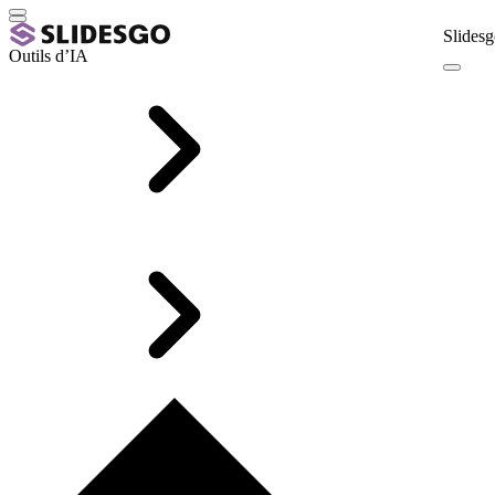
Slidesg
Outils d’IA