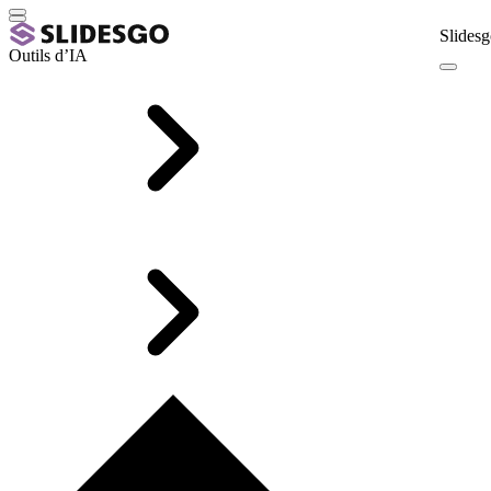
Slidesg
Outils d’IA