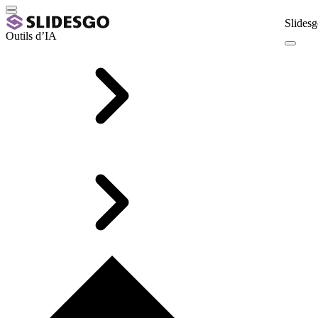
Slidesg
Outils d’IA