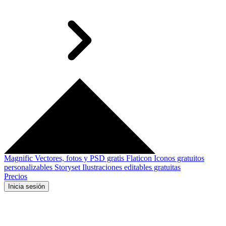
Magnific
Vectores, fotos y PSD gratis
Flaticon
Iconos gratuitos
personalizables
Storyset
Ilustraciones editables gratuitas
Precios
Inicia sesión