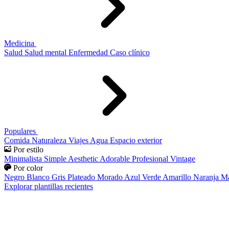
Medicina
Salud
Salud mental
Enfermedad
Caso clínico
Populares
Comida
Naturaleza
Viajes
Agua
Espacio exterior
Por estilo
Minimalista
Simple
Aesthetic
Adorable
Profesional
Vintage
Por color
Negro
Blanco
Gris
Plateado
Morado
Azul
Verde
Amarillo
Naranja
Ma
Explorar plantillas recientes