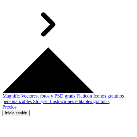
Magnific
Vectores, fotos y PSD gratis
Flaticon
Iconos gratuitos
personalizables
Storyset
Ilustraciones editables gratuitas
Precios
Inicia sesión