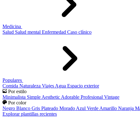
Medicina
Salud
Salud mental
Enfermedad
Caso clínico
Populares
Comida
Naturaleza
Viajes
Agua
Espacio exterior
Por estilo
Minimalista
Simple
Aesthetic
Adorable
Profesional
Vintage
Por color
Negro
Blanco
Gris
Plateado
Morado
Azul
Verde
Amarillo
Naranja
Ma
Explorar plantillas recientes