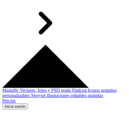
Magnific
Vectores, fotos y PSD gratis
Flaticon
Iconos gratuitos
personalizables
Storyset
Ilustraciones editables gratuitas
Precios
Inicia sesión