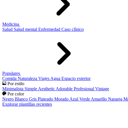
Medicina
Salud
Salud mental
Enfermedad
Caso clínico
Populares
Comida
Naturaleza
Viajes
Agua
Espacio exterior
Por estilo
Minimalista
Simple
Aesthetic
Adorable
Profesional
Vintage
Por color
Negro
Blanco
Gris
Plateado
Morado
Azul
Verde
Amarillo
Naranja
Ma
Explorar plantillas recientes