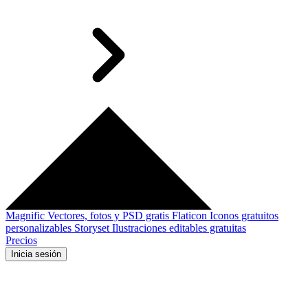
Magnific
Vectores, fotos y PSD gratis
Flaticon
Iconos gratuitos
personalizables
Storyset
Ilustraciones editables gratuitas
Precios
Inicia sesión