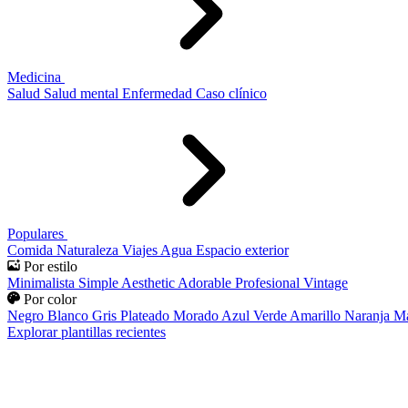
Medicina
Salud
Salud mental
Enfermedad
Caso clínico
Populares
Comida
Naturaleza
Viajes
Agua
Espacio exterior
Por estilo
Minimalista
Simple
Aesthetic
Adorable
Profesional
Vintage
Por color
Negro
Blanco
Gris
Plateado
Morado
Azul
Verde
Amarillo
Naranja
Ma
Explorar plantillas recientes