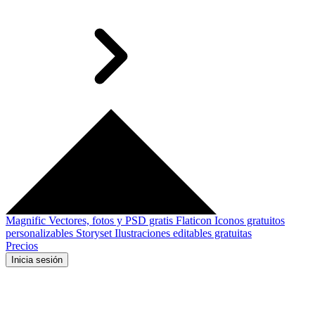
Magnific
Vectores, fotos y PSD gratis
Flaticon
Iconos gratuitos
personalizables
Storyset
Ilustraciones editables gratuitas
Precios
Inicia sesión