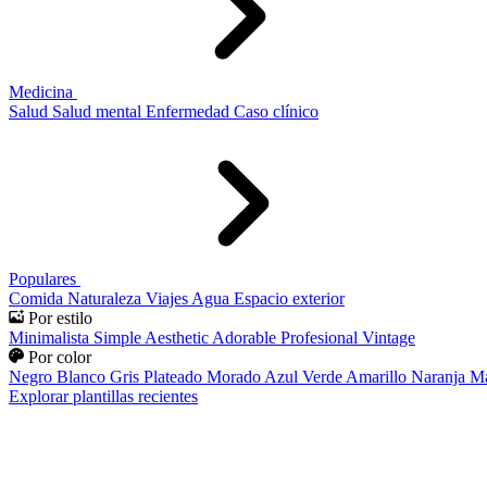
Medicina
Salud
Salud mental
Enfermedad
Caso clínico
Populares
Comida
Naturaleza
Viajes
Agua
Espacio exterior
Por estilo
Minimalista
Simple
Aesthetic
Adorable
Profesional
Vintage
Por color
Negro
Blanco
Gris
Plateado
Morado
Azul
Verde
Amarillo
Naranja
Ma
Explorar plantillas recientes