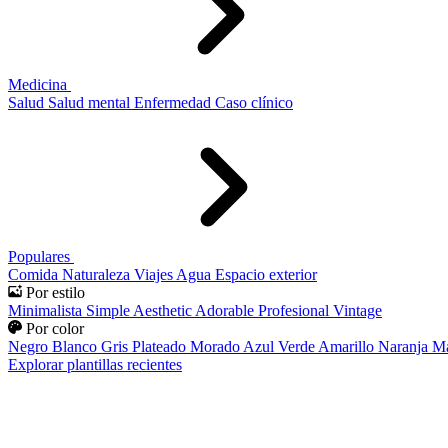
Medicina
Salud
Salud mental
Enfermedad
Caso clínico
Populares
Comida
Naturaleza
Viajes
Agua
Espacio exterior
Por estilo
Minimalista
Simple
Aesthetic
Adorable
Profesional
Vintage
Por color
Negro
Blanco
Gris
Plateado
Morado
Azul
Verde
Amarillo
Naranja
Ma
Explorar plantillas recientes