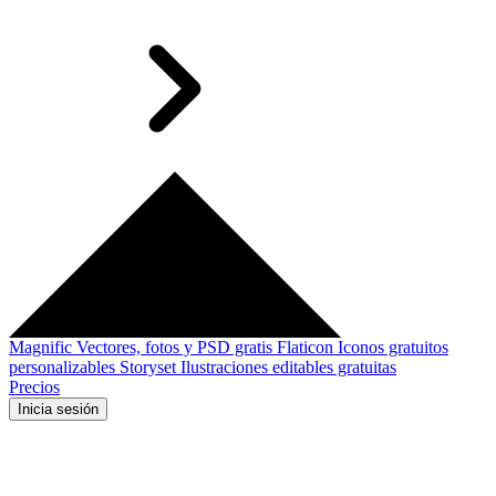
Magnific
Vectores, fotos y PSD gratis
Flaticon
Iconos gratuitos
personalizables
Storyset
Ilustraciones editables gratuitas
Precios
Inicia sesión