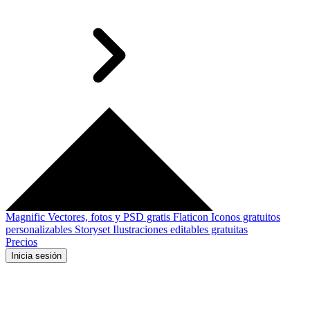
Magnific
Vectores, fotos y PSD gratis
Flaticon
Iconos gratuitos
personalizables
Storyset
Ilustraciones editables gratuitas
Precios
Inicia sesión