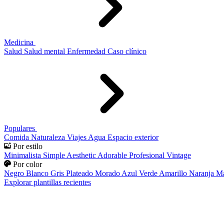
Medicina
Salud
Salud mental
Enfermedad
Caso clínico
Populares
Comida
Naturaleza
Viajes
Agua
Espacio exterior
Por estilo
Minimalista
Simple
Aesthetic
Adorable
Profesional
Vintage
Por color
Negro
Blanco
Gris
Plateado
Morado
Azul
Verde
Amarillo
Naranja
Ma
Explorar plantillas recientes