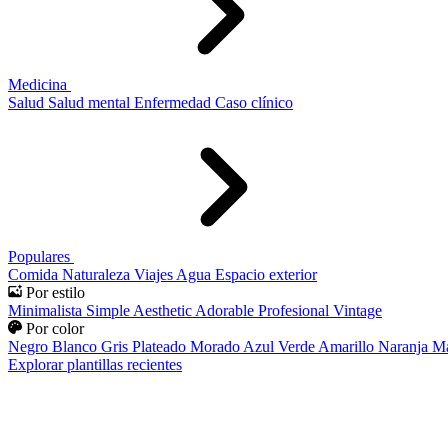
Medicina
Salud
Salud mental
Enfermedad
Caso clínico
Populares
Comida
Naturaleza
Viajes
Agua
Espacio exterior
Por estilo
Minimalista
Simple
Aesthetic
Adorable
Profesional
Vintage
Por color
Negro
Blanco
Gris
Plateado
Morado
Azul
Verde
Amarillo
Naranja
Ma
Explorar plantillas recientes