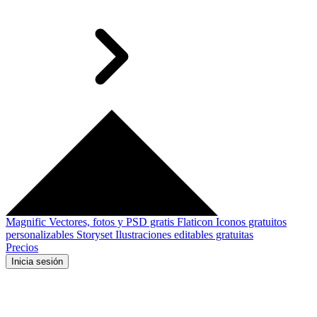
Magnific
Vectores, fotos y PSD gratis
Flaticon
Iconos gratuitos
personalizables
Storyset
Ilustraciones editables gratuitas
Precios
Inicia sesión