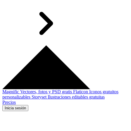
Magnific
Vectores, fotos y PSD gratis
Flaticon
Iconos gratuitos
personalizables
Storyset
Ilustraciones editables gratuitas
Precios
Inicia sesión