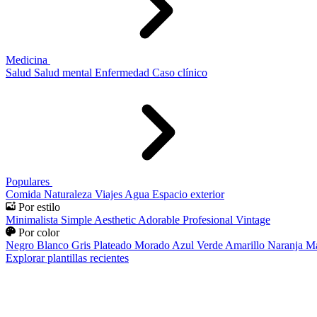
Medicina
Salud
Salud mental
Enfermedad
Caso clínico
Populares
Comida
Naturaleza
Viajes
Agua
Espacio exterior
Por estilo
Minimalista
Simple
Aesthetic
Adorable
Profesional
Vintage
Por color
Negro
Blanco
Gris
Plateado
Morado
Azul
Verde
Amarillo
Naranja
Ma
Explorar plantillas recientes