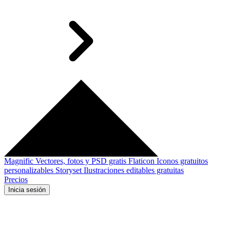
Magnific
Vectores, fotos y PSD gratis
Flaticon
Iconos gratuitos
personalizables
Storyset
Ilustraciones editables gratuitas
Precios
Inicia sesión