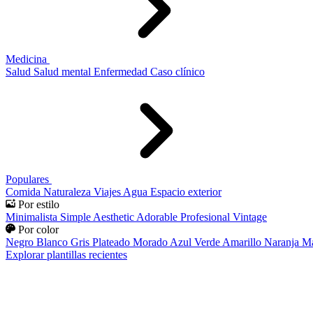
Medicina
Salud
Salud mental
Enfermedad
Caso clínico
Populares
Comida
Naturaleza
Viajes
Agua
Espacio exterior
Por estilo
Minimalista
Simple
Aesthetic
Adorable
Profesional
Vintage
Por color
Negro
Blanco
Gris
Plateado
Morado
Azul
Verde
Amarillo
Naranja
Ma
Explorar plantillas recientes