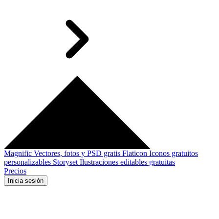
Magnific
Vectores, fotos y PSD gratis
Flaticon
Iconos gratuitos
personalizables
Storyset
Ilustraciones editables gratuitas
Precios
Inicia sesión