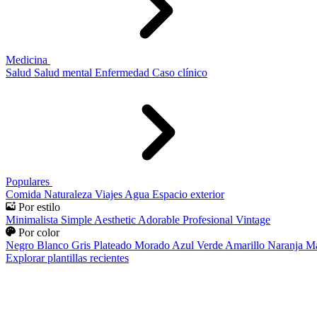
Medicina
Salud
Salud mental
Enfermedad
Caso clínico
Populares
Comida
Naturaleza
Viajes
Agua
Espacio exterior
Por estilo
Minimalista
Simple
Aesthetic
Adorable
Profesional
Vintage
Por color
Negro
Blanco
Gris
Plateado
Morado
Azul
Verde
Amarillo
Naranja
Ma
Explorar plantillas recientes