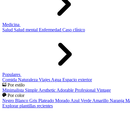
Medicina
Salud
Salud mental
Enfermedad
Caso clínico
Populares
Comida
Naturaleza
Viajes
Agua
Espacio exterior
Por estilo
Minimalista
Simple
Aesthetic
Adorable
Profesional
Vintage
Por color
Negro
Blanco
Gris
Plateado
Morado
Azul
Verde
Amarillo
Naranja
Ma
Explorar plantillas recientes