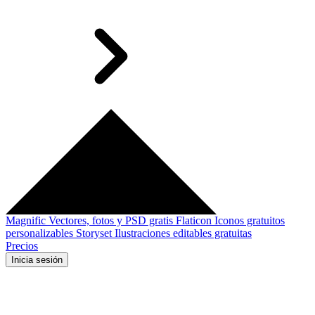
Magnific
Vectores, fotos y PSD gratis
Flaticon
Iconos gratuitos
personalizables
Storyset
Ilustraciones editables gratuitas
Precios
Inicia sesión