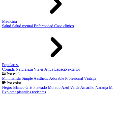
Medicina
Salud
Salud mental
Enfermedad
Caso clínico
Populares
Comida
Naturaleza
Viajes
Agua
Espacio exterior
Por estilo
Minimalista
Simple
Aesthetic
Adorable
Profesional
Vintage
Por color
Negro
Blanco
Gris
Plateado
Morado
Azul
Verde
Amarillo
Naranja
Ma
Explorar plantillas recientes