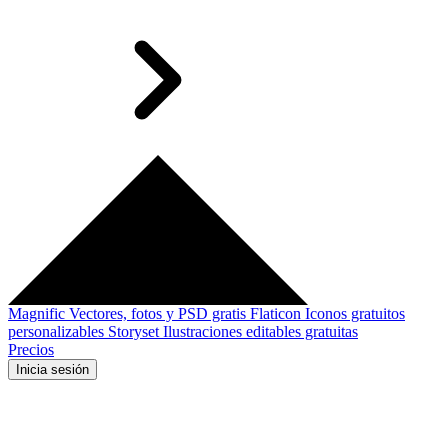
Magnific
Vectores, fotos y PSD gratis
Flaticon
Iconos gratuitos
personalizables
Storyset
Ilustraciones editables gratuitas
Precios
Inicia sesión