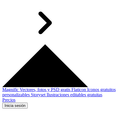
Magnific
Vectores, fotos y PSD gratis
Flaticon
Iconos gratuitos
personalizables
Storyset
Ilustraciones editables gratuitas
Precios
Inicia sesión