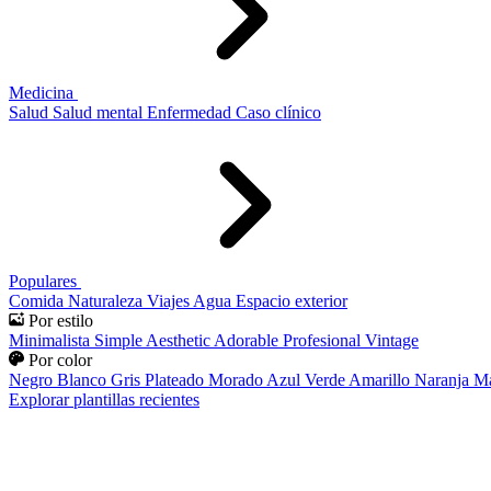
Medicina
Salud
Salud mental
Enfermedad
Caso clínico
Populares
Comida
Naturaleza
Viajes
Agua
Espacio exterior
Por estilo
Minimalista
Simple
Aesthetic
Adorable
Profesional
Vintage
Por color
Negro
Blanco
Gris
Plateado
Morado
Azul
Verde
Amarillo
Naranja
Ma
Explorar plantillas recientes