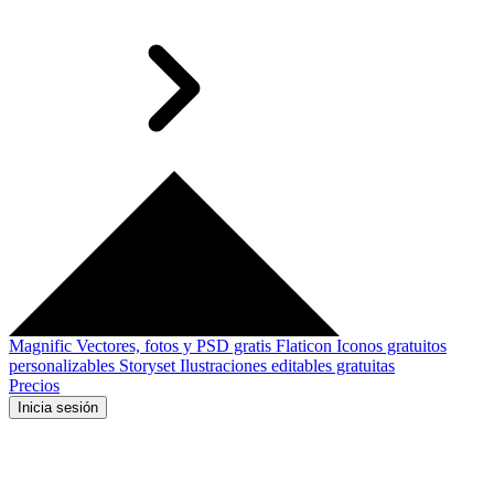
Magnific
Vectores, fotos y PSD gratis
Flaticon
Iconos gratuitos
personalizables
Storyset
Ilustraciones editables gratuitas
Precios
Inicia sesión