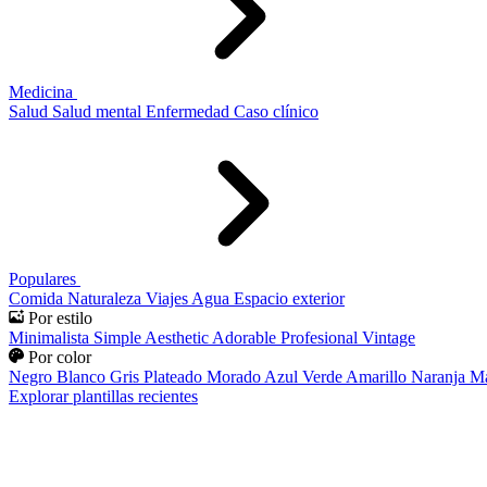
Medicina
Salud
Salud mental
Enfermedad
Caso clínico
Populares
Comida
Naturaleza
Viajes
Agua
Espacio exterior
Por estilo
Minimalista
Simple
Aesthetic
Adorable
Profesional
Vintage
Por color
Negro
Blanco
Gris
Plateado
Morado
Azul
Verde
Amarillo
Naranja
Ma
Explorar plantillas recientes