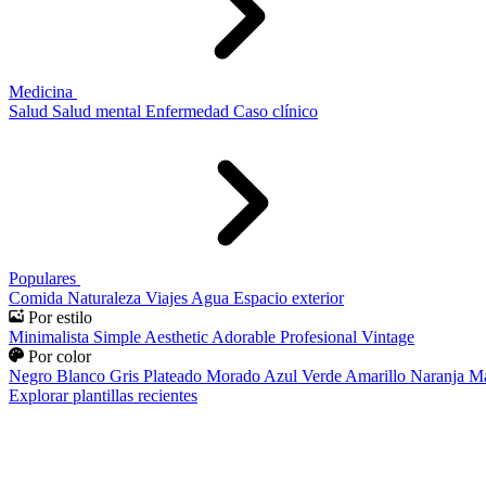
Medicina
Salud
Salud mental
Enfermedad
Caso clínico
Populares
Comida
Naturaleza
Viajes
Agua
Espacio exterior
Por estilo
Minimalista
Simple
Aesthetic
Adorable
Profesional
Vintage
Por color
Negro
Blanco
Gris
Plateado
Morado
Azul
Verde
Amarillo
Naranja
Ma
Explorar plantillas recientes