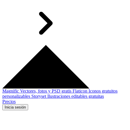
Magnific
Vectores, fotos y PSD gratis
Flaticon
Iconos gratuitos
personalizables
Storyset
Ilustraciones editables gratuitas
Precios
Inicia sesión