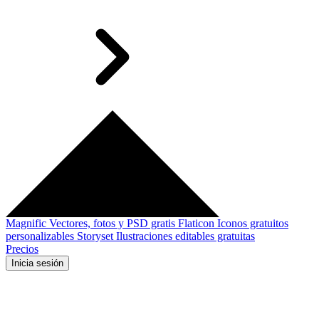
Magnific
Vectores, fotos y PSD gratis
Flaticon
Iconos gratuitos
personalizables
Storyset
Ilustraciones editables gratuitas
Precios
Inicia sesión