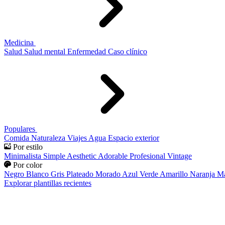
Medicina
Salud
Salud mental
Enfermedad
Caso clínico
Populares
Comida
Naturaleza
Viajes
Agua
Espacio exterior
Por estilo
Minimalista
Simple
Aesthetic
Adorable
Profesional
Vintage
Por color
Negro
Blanco
Gris
Plateado
Morado
Azul
Verde
Amarillo
Naranja
Ma
Explorar plantillas recientes