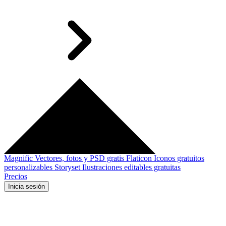
Magnific
Vectores, fotos y PSD gratis
Flaticon
Iconos gratuitos
personalizables
Storyset
Ilustraciones editables gratuitas
Precios
Inicia sesión