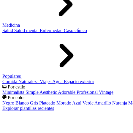
Medicina
Salud
Salud mental
Enfermedad
Caso clínico
Populares
Comida
Naturaleza
Viajes
Agua
Espacio exterior
Por estilo
Minimalista
Simple
Aesthetic
Adorable
Profesional
Vintage
Por color
Negro
Blanco
Gris
Plateado
Morado
Azul
Verde
Amarillo
Naranja
Ma
Explorar plantillas recientes