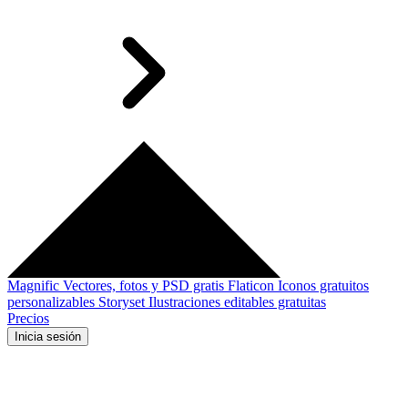
Magnific
Vectores, fotos y PSD gratis
Flaticon
Iconos gratuitos
personalizables
Storyset
Ilustraciones editables gratuitas
Precios
Inicia sesión