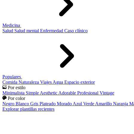
Medicina
Salud
Salud mental
Enfermedad
Caso clínico
Populares
Comida
Naturaleza
Viajes
Agua
Espacio exterior
Por estilo
Minimalista
Simple
Aesthetic
Adorable
Profesional
Vintage
Por color
Negro
Blanco
Gris
Plateado
Morado
Azul
Verde
Amarillo
Naranja
Ma
Explorar plantillas recientes