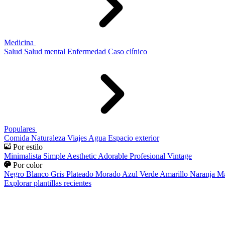
Medicina
Salud
Salud mental
Enfermedad
Caso clínico
Populares
Comida
Naturaleza
Viajes
Agua
Espacio exterior
Por estilo
Minimalista
Simple
Aesthetic
Adorable
Profesional
Vintage
Por color
Negro
Blanco
Gris
Plateado
Morado
Azul
Verde
Amarillo
Naranja
Ma
Explorar plantillas recientes