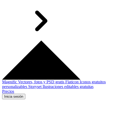
Magnific
Vectores, fotos y PSD gratis
Flaticon
Iconos gratuitos
personalizables
Storyset
Ilustraciones editables gratuitas
Precios
Inicia sesión