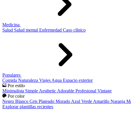
Medicina
Salud
Salud mental
Enfermedad
Caso clínico
Populares
Comida
Naturaleza
Viajes
Agua
Espacio exterior
Por estilo
Minimalista
Simple
Aesthetic
Adorable
Profesional
Vintage
Por color
Negro
Blanco
Gris
Plateado
Morado
Azul
Verde
Amarillo
Naranja
Ma
Explorar plantillas recientes