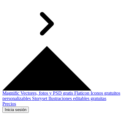
Magnific
Vectores, fotos y PSD gratis
Flaticon
Iconos gratuitos
personalizables
Storyset
Ilustraciones editables gratuitas
Precios
Inicia sesión