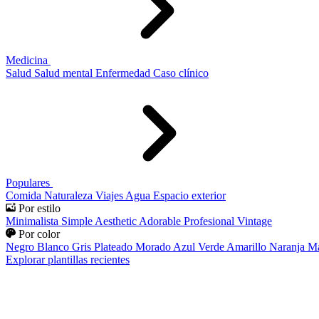
Medicina
Salud
Salud mental
Enfermedad
Caso clínico
Populares
Comida
Naturaleza
Viajes
Agua
Espacio exterior
Por estilo
Minimalista
Simple
Aesthetic
Adorable
Profesional
Vintage
Por color
Negro
Blanco
Gris
Plateado
Morado
Azul
Verde
Amarillo
Naranja
Ma
Explorar plantillas recientes