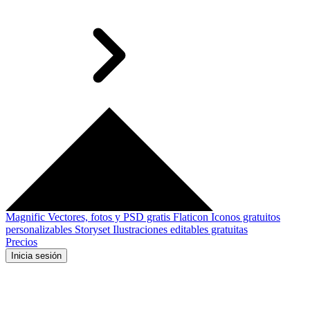
Magnific
Vectores, fotos y PSD gratis
Flaticon
Iconos gratuitos
personalizables
Storyset
Ilustraciones editables gratuitas
Precios
Inicia sesión