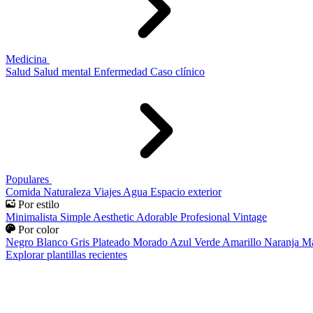
Medicina
Salud
Salud mental
Enfermedad
Caso clínico
Populares
Comida
Naturaleza
Viajes
Agua
Espacio exterior
Por estilo
Minimalista
Simple
Aesthetic
Adorable
Profesional
Vintage
Por color
Negro
Blanco
Gris
Plateado
Morado
Azul
Verde
Amarillo
Naranja
Ma
Explorar plantillas recientes