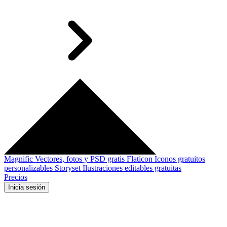
Magnific
Vectores, fotos y PSD gratis
Flaticon
Iconos gratuitos
personalizables
Storyset
Ilustraciones editables gratuitas
Precios
Inicia sesión