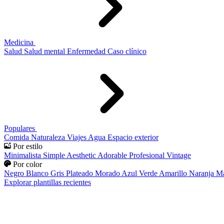
Medicina
Salud
Salud mental
Enfermedad
Caso clínico
Populares
Comida
Naturaleza
Viajes
Agua
Espacio exterior
Por estilo
Minimalista
Simple
Aesthetic
Adorable
Profesional
Vintage
Por color
Negro
Blanco
Gris
Plateado
Morado
Azul
Verde
Amarillo
Naranja
Ma
Explorar plantillas recientes