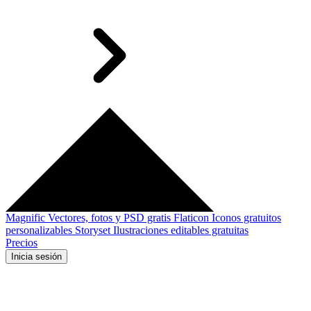
Magnific
Vectores, fotos y PSD gratis
Flaticon
Iconos gratuitos
personalizables
Storyset
Ilustraciones editables gratuitas
Precios
Inicia sesión