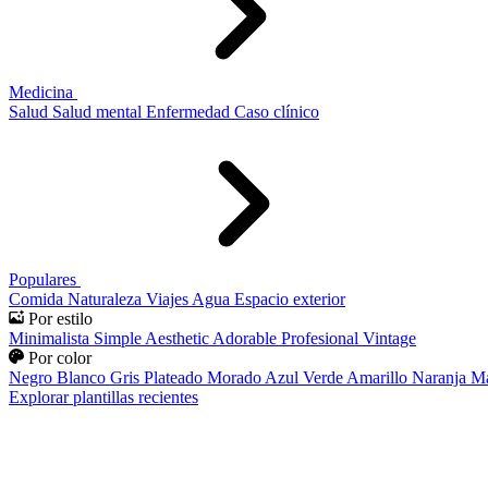
Medicina
Salud
Salud mental
Enfermedad
Caso clínico
Populares
Comida
Naturaleza
Viajes
Agua
Espacio exterior
Por estilo
Minimalista
Simple
Aesthetic
Adorable
Profesional
Vintage
Por color
Negro
Blanco
Gris
Plateado
Morado
Azul
Verde
Amarillo
Naranja
Ma
Explorar plantillas recientes