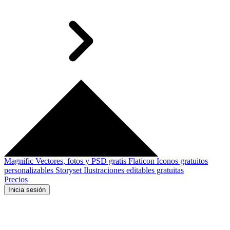
Magnific
Vectores, fotos y PSD gratis
Flaticon
Iconos gratuitos
personalizables
Storyset
Ilustraciones editables gratuitas
Precios
Inicia sesión