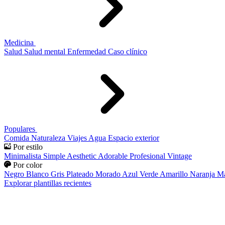
Medicina
Salud
Salud mental
Enfermedad
Caso clínico
Populares
Comida
Naturaleza
Viajes
Agua
Espacio exterior
Por estilo
Minimalista
Simple
Aesthetic
Adorable
Profesional
Vintage
Por color
Negro
Blanco
Gris
Plateado
Morado
Azul
Verde
Amarillo
Naranja
Ma
Explorar plantillas recientes