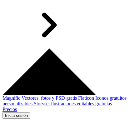
Magnific
Vectores, fotos y PSD gratis
Flaticon
Iconos gratuitos
personalizables
Storyset
Ilustraciones editables gratuitas
Precios
Inicia sesión